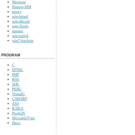
Shortcut
ffmpeg-MH
proxy
win-httpd
win-dhcpd
win-Tools
aptana
win-rails4
win7-backup
PROGRAM
C
HTML
PHP
RSS
SQL
PERL
VisualC
CSHARP
AS3
RAILS
PostGIS
MovableType
Haxe