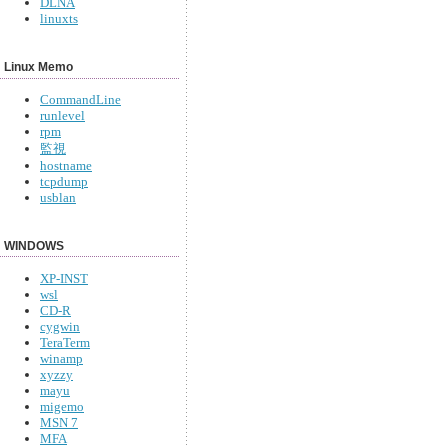
DLNA
linuxts
Linux Memo
CommandLine
runlevel
rpm
監視
hostname
tcpdump
usblan
WINDOWS
XP-INST
wsl
CD-R
cygwin
TeraTerm
winamp
xyzzy
mayu
migemo
MSN 7
MFA