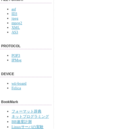
asf
ID3
jpeg
mpeg2
XML
AS3
PROTOCOL
POP3
IPMsg
DEVICE
wii-board
Felica
BookMark
フォーマット辞典
ネットプログラミング
BB速度計測
Linuxサーバの実験