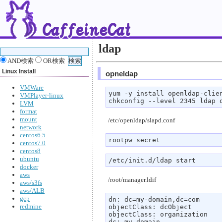
ldap
AND検索
OR検索
Linux Install
opneldap
VMWare
yum -y install openldap-clien
VMPlayer-linux
chkconfig --level 2345 ldap 
LVM
format
mount
/etc/openldap/slapd.conf
network
centos6.5
rootpw secret
centos7.0
centos8
ubuntu
/etc/init.d/ldap start
docker
aws
/root/manager.ldif
aws/s3fs
aws/ALB
gcp
dn: dc=my-domain,dc=com

redmine
objectClass: dcObject

objectClass: organization

dc: my-domain
