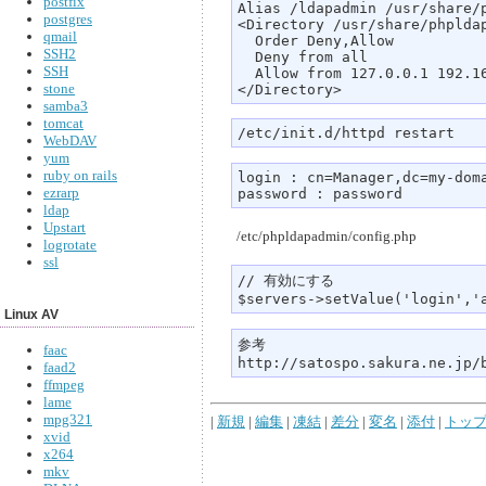
postfix
Alias /ldapadmin /usr/share/p
postgres
<Directory /usr/share/phpldap
qmail
  Order Deny,Allow

SSH2
  Deny from all

SSH
  Allow from 127.0.0.1 192.16
stone
</Directory> 
samba3
tomcat
/etc/init.d/httpd restart
WebDAV
yum
ruby on rails
login : cn=Manager,dc=my-doma
ezrarp
password : password
ldap
Upstart
/etc/phpldapadmin/config.php
logrotate
ssl
// 有効にする

$servers->setValue('login','
Linux AV
参考

faac
http://satospo.sakura.ne.jp/
faad2
ffmpeg
lame
mpg321
|
新規
|
編集
|
凍結
|
差分
|
変名
|
添付
|
トッ
xvid
x264
mkv