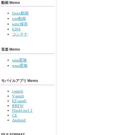
動画 Memo
linux動画
win動画
wmv保存
h264
コンテナ
音楽 Memo
oma変換
wma変換
モバイルアプリ Memo
i-αppli
V-appli
EZ-appli
BREW
FlashLite1.1
CE
Android
FILE FORMAT