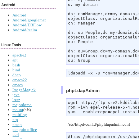
o: my-domain

Android
dn: cn=Manager,dc=my-domain,d
Android
objectClass: organizationalRo
Android/googlemap
cn: Manager

Android/DBFlow
Android/realm
dn: ou=People,dc=my-domain,dc
objectClass: organizationalUn
ou: People

Linux Tools
dn: ou=Group,dc=my-domain,dc=
apache2
objectClass: organizationalUn
apt
ou: Group
bash
bind
ldapadd -x -D "cn=Manager,dc
dhcp
emacs22
emacs
ImageMagick
phpLdapAdmin
java
lrzsz
wget http://ftp-srv2.kddilab
majordomo
rpm -ivh epel-release-5-4.noa
mount
(nfs)
yum --enablerepo=epel instal
multilog
ntp
/etc/httpd/conf.d/phpldapadmin.conf
nmap
penguin office
perl
Alias /phpldapadmin /usr/shar