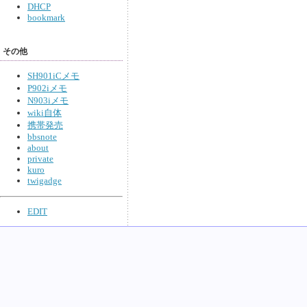
DHCP
bookmark
その他
SH901iCメモ
P902iメモ
N903iメモ
wiki自体
携帯発売
bbsnote
about
private
kuro
twigadge
EDIT