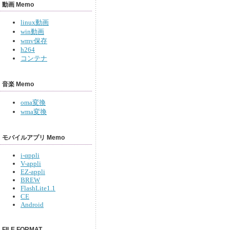
動画 Memo
linux動画
win動画
wmv保存
h264
コンテナ
音楽 Memo
oma変換
wma変換
モバイルアプリ Memo
i-αppli
V-appli
EZ-appli
BREW
FlashLite1.1
CE
Android
FILE FORMAT