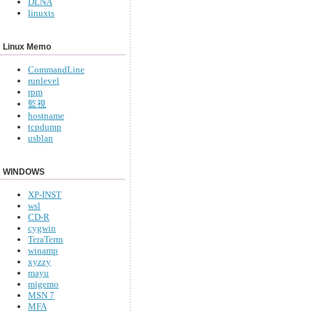
DLNA
linuxts
Linux Memo
CommandLine
runlevel
rpm
監視
hostname
tcpdump
usblan
WINDOWS
XP-INST
wsl
CD-R
cygwin
TeraTerm
winamp
xyzzy
mayu
migemo
MSN 7
MFA