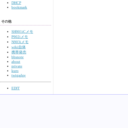
DHCP
bookmark
その他
SH901iCメモ
P902iメモ
N903iメモ
wiki自体
携帯発売
bbsnote
about
private
kuro
twigadge
EDIT