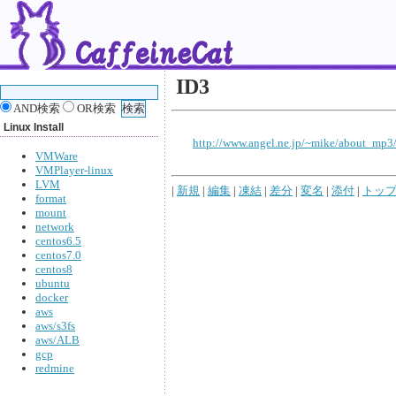
ID3
AND検索
OR検索
Linux Install
http://www.angel.ne.jp/~mike/about_mp3
VMWare
VMPlayer-linux
LVM
|
新規
|
編集
|
凍結
|
差分
|
変名
|
添付
|
トッ
format
mount
network
centos6.5
centos7.0
centos8
ubuntu
docker
aws
aws/s3fs
aws/ALB
gcp
redmine