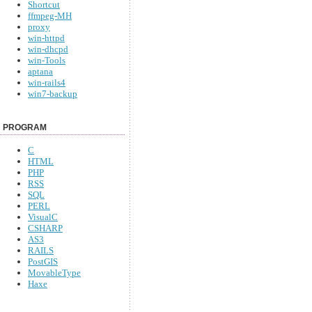
Shortcut
ffmpeg-MH
proxy
win-httpd
win-dhcpd
win-Tools
aptana
win-rails4
win7-backup
PROGRAM
C
HTML
PHP
RSS
SQL
PERL
VisualC
CSHARP
AS3
RAILS
PostGIS
MovableType
Haxe