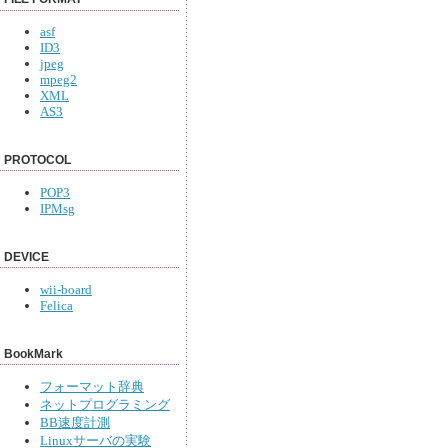
asf
ID3
jpeg
mpeg2
XML
AS3
PROTOCOL
POP3
IPMsg
DEVICE
wii-board
Felica
BookMark
フォーマット辞典
ネットプログラミング
BB速度計測
Linuxサーバの実験