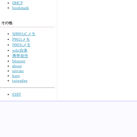
DHCP
bookmark
その他
SH901iCメモ
P902iメモ
N903iメモ
wiki自体
携帯発売
bbsnote
about
private
kuro
twigadge
EDIT