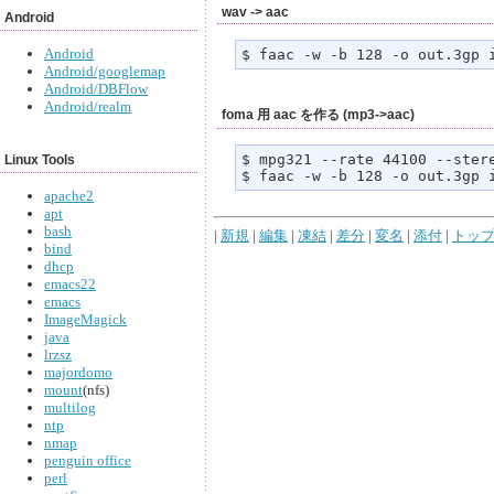
wav -> aac
Android
Android
$ faac -w -b 128 -o out.3gp 
Android/googlemap
Android/DBFlow
Android/realm
foma 用 aac を作る (mp3->aac)
$ mpg321 --rate 44100 --stere
Linux Tools
$ faac -w -b 128 -o out.3gp 
apache2
apt
bash
|
新規
|
編集
|
凍結
|
差分
|
変名
|
添付
|
トッ
bind
dhcp
emacs22
emacs
ImageMagick
java
lrzsz
majordomo
mount
(nfs)
multilog
ntp
nmap
penguin office
perl