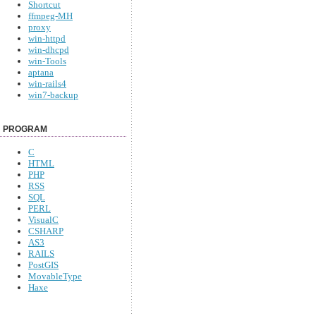
Shortcut
ffmpeg-MH
proxy
win-httpd
win-dhcpd
win-Tools
aptana
win-rails4
win7-backup
PROGRAM
C
HTML
PHP
RSS
SQL
PERL
VisualC
CSHARP
AS3
RAILS
PostGIS
MovableType
Haxe