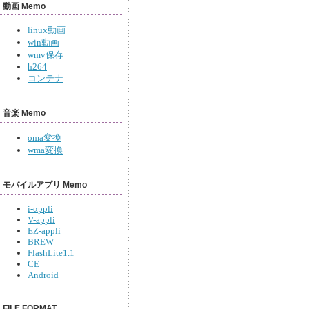
動画 Memo
linux動画
win動画
wmv保存
h264
コンテナ
音楽 Memo
oma変換
wma変換
モバイルアプリ Memo
i-αppli
V-appli
EZ-appli
BREW
FlashLite1.1
CE
Android
FILE FORMAT