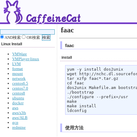
faac
AND検索
OR検索
Linux Install
faac
VMWare
install
VMPlayer-linux
LVM
format
yum -y install dos2unix

mount
wget http://nchc.dl.sourcefor
network
tar xzfp faac*.tar.gz

cd faac 

centos6.5
dos2unix Makefile.am bootstra
centos7.0
./bootstrap

centos8
./configure --prefix=/usr

ubuntu
make 

docker
make install

aws
ldconfig
aws/s3fs
aws/ALB
gcp
redmine
使用方法