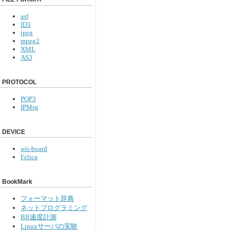
asf
ID3
jpeg
mpeg2
XML
AS3
PROTOCOL
POP3
IPMsg
DEVICE
wii-board
Felica
BookMark
フォーマット辞典
ネットプログラミング
BB速度計測
Linuxサーバの実験