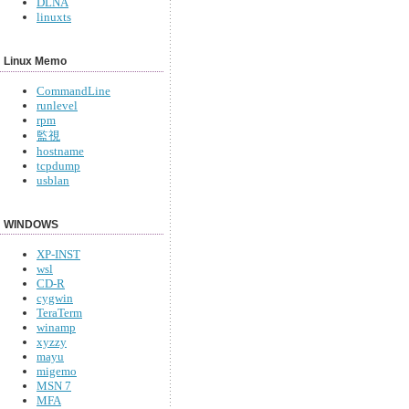
DLNA
linuxts
Linux Memo
CommandLine
runlevel
rpm
監視
hostname
tcpdump
usblan
WINDOWS
XP-INST
wsl
CD-R
cygwin
TeraTerm
winamp
xyzzy
mayu
migemo
MSN 7
MFA