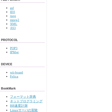
asf
ID3
jpeg
mpeg2
XML
AS3
PROTOCOL
POP3
IPMsg
DEVICE
wii-board
Felica
BookMark
フォーマット辞典
ネットプログラミング
BB速度計測
Linuxサーバの実験