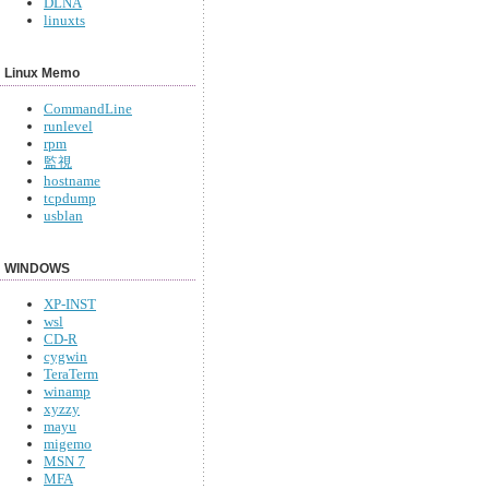
DLNA
linuxts
Linux Memo
CommandLine
runlevel
rpm
監視
hostname
tcpdump
usblan
WINDOWS
XP-INST
wsl
CD-R
cygwin
TeraTerm
winamp
xyzzy
mayu
migemo
MSN 7
MFA