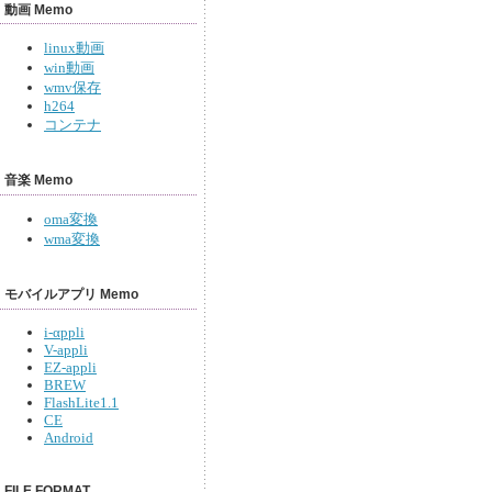
動画 Memo
linux動画
win動画
wmv保存
h264
コンテナ
音楽 Memo
oma変換
wma変換
モバイルアプリ Memo
i-αppli
V-appli
EZ-appli
BREW
FlashLite1.1
CE
Android
FILE FORMAT