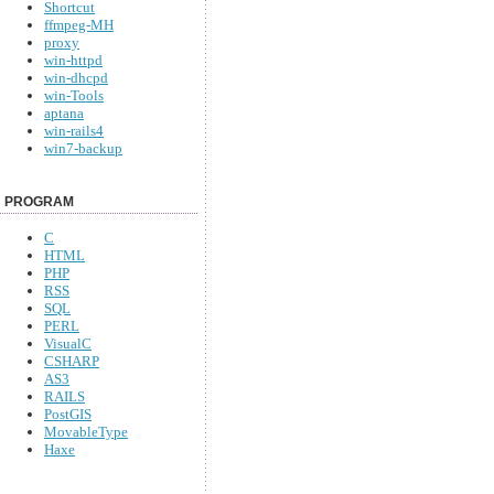
Shortcut
ffmpeg-MH
proxy
win-httpd
win-dhcpd
win-Tools
aptana
win-rails4
win7-backup
PROGRAM
C
HTML
PHP
RSS
SQL
PERL
VisualC
CSHARP
AS3
RAILS
PostGIS
MovableType
Haxe