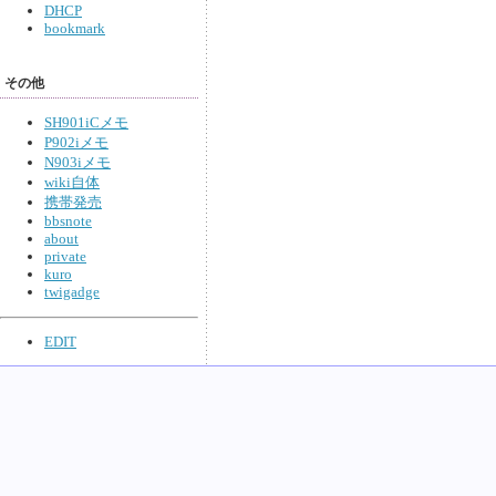
DHCP
bookmark
その他
SH901iCメモ
P902iメモ
N903iメモ
wiki自体
携帯発売
bbsnote
about
private
kuro
twigadge
EDIT