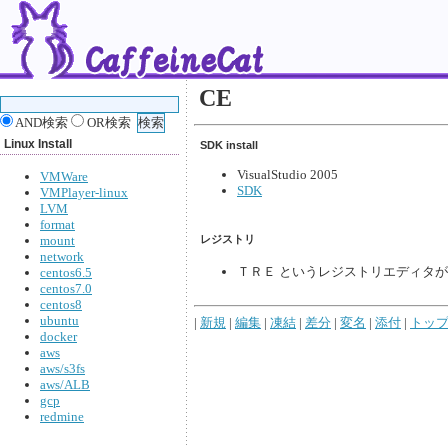
CE
AND検索
OR検索
Linux Install
SDK install
VisualStudio 2005
VMWare
SDK
VMPlayer-linux
LVM
format
mount
レジストリ
network
ＴＲＥ というレジストリエディタ
centos6.5
centos7.0
centos8
ubuntu
|
新規
|
編集
|
凍結
|
差分
|
変名
|
添付
|
トッ
docker
aws
aws/s3fs
aws/ALB
gcp
redmine