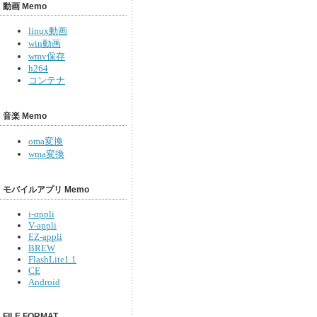
動画 Memo
linux動画
win動画
wmv保存
h264
コンテナ
音楽 Memo
oma変換
wma変換
モバイルアプリ Memo
i-αppli
V-appli
EZ-appli
BREW
FlashLite1.1
CE
Android
FILE FORMAT