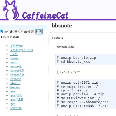
bbsnote
AND検索
OR検索
Linux Install
bbsnote
VMWare
bbsnote本体
VMPlayer-linux
LVM
# unzip bbsnote.zip

format
# cd bbsnote_xxx
mount
network
centos6.5
しぃペインター
centos7.0
centos8
# unzip sptr1072.zip

ubuntu
# cp spainter.jar ./

docker
# cp -rf res ./

aws
# unzip pchview_114.zip

aws/s3fs
# mv PCHViewer.jar ./

aws/ALB
# mv res/* ../bbsnote/res

gcp
# unzip PictureBBS117.zip
redmine