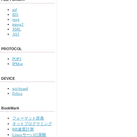
asf
ID3
jpeg
mpeg2
XML
AS3
PROTOCOL
POP3
IPMsg
DEVICE
wii-board
Felica
BookMark
フォーマット辞典
ネットプログラミング
BB速度計測
Linuxサーバの実験