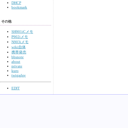
DHCP
bookmark
その他
SH901iCメモ
P902iメモ
N903iメモ
wiki自体
携帯発売
bbsnote
about
private
kuro
twigadge
EDIT