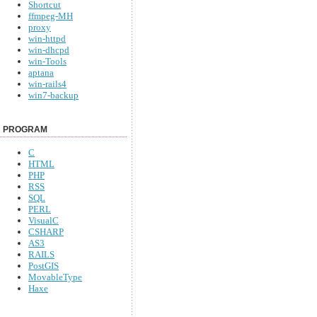
Shortcut
ffmpeg-MH
proxy
win-httpd
win-dhcpd
win-Tools
aptana
win-rails4
win7-backup
PROGRAM
C
HTML
PHP
RSS
SQL
PERL
VisualC
CSHARP
AS3
RAILS
PostGIS
MovableType
Haxe