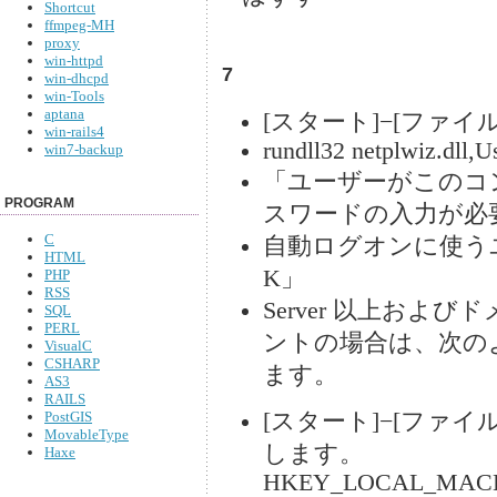
Shortcut
ffmpeg-MH
proxy
win-httpd
7
win-dhcpd
win-Tools
aptana
[スタート]−[ファイ
win-rails4
rundll32 netplwiz.dll,
win7-backup
「ユーザーがこのコ
PROGRAM
スワードの入力が必要
C
自動ログオンに使う
HTML
K」
PHP
RSS
Server 以上および
SQL
PERL
ントの場合は、次の
VisualC
CSHARP
ます。
AS3
RAILS
PostGIS
[スタート]−[ファイル
MovableType
します。
Haxe
HKEY_LOCAL_MACHIN