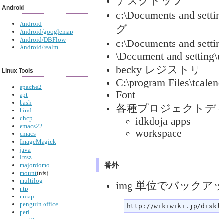
デスクトップ
Android
c:\Documents and s
Android
グ
Android/googlemap
Android/DBFlow
c:\Documents and s
Android/realm
\Document and setting
becky レジストリ
Linux Tools
C:\program Files\tcalen
apache2
Font
apt
bash
各種プロジェクトデ
bind
dhcp
idkdoja apps
emacs22
workspace
emacs
ImageMagick
java
lrzsz
番外
majordomo
mount
(nfs)
multilog
img 単位でバック
ntp
nmap
penguin office
http://wikiwiki.jp/disk
perl