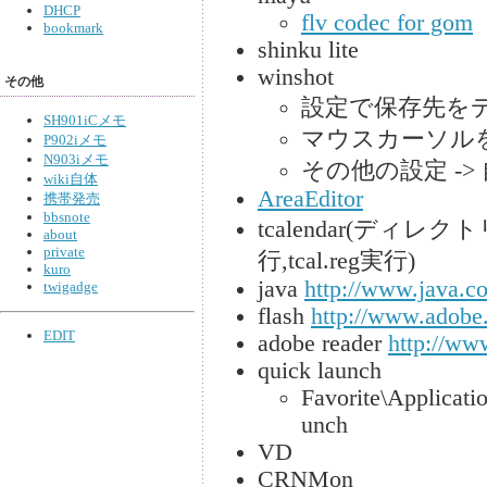
DHCP
flv codec for gom
bookmark
shinku lite
winshot
その他
設定で保存先を
SH901iCメモ
マウスカーソル
P902iメモ
N903iメモ
その他の設定 ->
wiki自体
AreaEditor
携帯発売
bbsnote
tcalendar(ディレクト
about
private
行,tcal.reg実行)
kuro
java
http://www.java.co
twigadge
flash
http://www.adobe.
EDIT
adobe reader
http://ww
quick launch
Favorite\Applicati
unch
VD
CRNMon