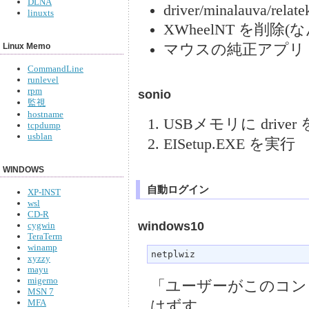
DLNA
driver/minalauva/relate
linuxts
XWheelNT を削除
マウスの純正アプリ wheelu
Linux Memo
CommandLine
runlevel
rpm
sonio
監視
hostname
USBメモリに drive
tcpdump
usblan
EISetup.EXE を実行
WINDOWS
自動ログイン
XP-INST
wsl
CD-R
windows10
cygwin
TeraTerm
winamp
netplwiz
xyzzy
mayu
migemo
「ユーザーがこのコン
MSN 7
MFA
はずす