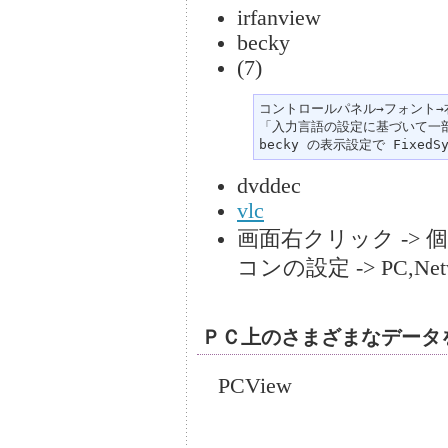
irfanview
becky
(7)
コントロールパネル→フォント→
「入力言語の設定に基づいて一部
becky の表示設定で FixedS
dvddec
vlc
画面右クリック -> 個
コンの設定 -> PC,Net
ＰＣ上のさまざまなデータを表示
PCView