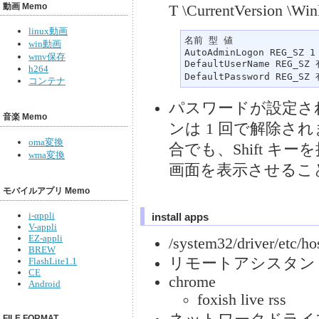
動画 Memo
T \CurrentVersio
linux動画
名前 型 値 

win動画
AutoAdminLogon REG_SZ 1 
wmv保存
DefaultUserName REG_S
h264
DefaultPassword REG_
コンテナ
パスワードが設定さ
音楽 Memo
ンは 1 回で解除
oma変換
合でも、Shift 
wma変換
画面を表示させることが
モバイルアプリ Memo
i-αppli
install apps
V-appli
EZ-appli
/system32/driver/etc/ho
BREW
リモートアシスタン
FlashLite1.1
CE
chrome
Android
foxish live rss
FILE FORMAT