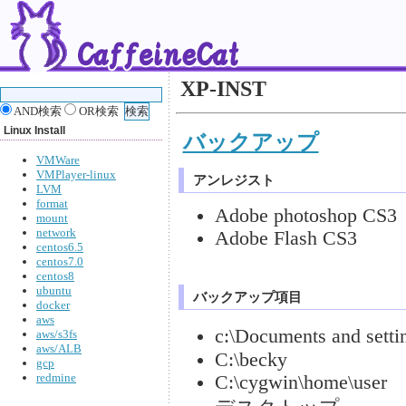
XP-INST
AND検索
OR検索
Linux Install
バックアップ
VMWare
VMPlayer-linux
アンレジスト
LVM
format
Adobe photoshop CS3
mount
network
Adobe Flash CS3
centos6.5
centos7.0
centos8
ubuntu
バックアップ項目
docker
aws
c:\Documents and se
aws/s3fs
aws/ALB
C:\becky
gcp
redmine
C:\cygwin\home\user