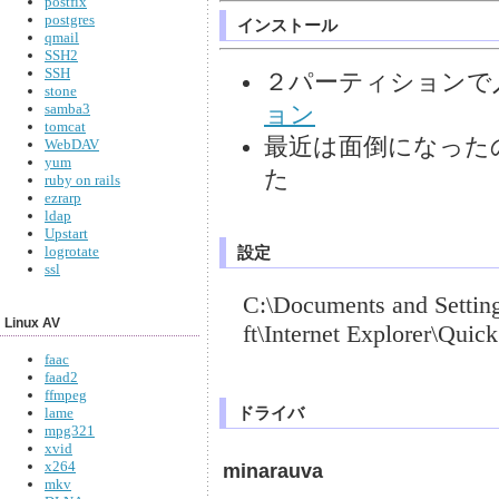
postfix
postgres
インストール
qmail
SSH2
SSH
２パーティションで
stone
samba3
ョン
tomcat
最近は面倒になったの
WebDAV
yum
た
ruby on rails
ezrarp
ldap
Upstart
設定
logrotate
ssl
C:\Documents and Sett
Linux AV
ft\Internet Explorer\Quic
faac
faad2
ffmpeg
ドライバ
lame
mpg321
xvid
x264
minarauva
mkv