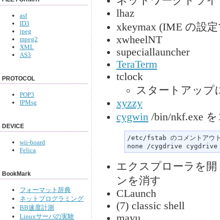
ネットワークドライ
lhaz
asf
ID3
xkeymax (IME 
jpeg
xwheelNT
mpeg2
XML
supeciallauncher
AS3
TeraTerm
tclock
PROTOCOL
スタートアップ
POP3
xyzzy
IPMsg
cygwin
/bin/nkf.ex
DEVICE
/etc/fstab のコメントアウ
wii-board
none /cygdrive cygdrive
Felica
エクスプローラを開く
BookMark
ンを消す
フォーマット辞典
CLaunch
ネットプログラミング
(7) classic shell
BB速度計測
mayu
Linuxサーバの実験